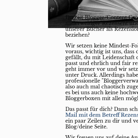
Du bist Blogger/Content Cre
anderweitiger Rezensent und
unserer Bücher als Rezensi
beziehen?
Wir setzen keine Mindest-Fo
voraus, wichtig ist uns, dass 
gefällt, du mit Leidenschaft 
passt und ehrlich und fair re
geht immer vor und wir setz
unter Druck. Allerdings hab
professionelle "Bloggerverwa
also auch mal chaotisch zuge
es bei uns auch keine hochw
Bloggerboxen mit allen mögl
Das passt für dich? Dann sch
Mail mit dem Betreff Rezen
ein paar Zeilen zu dir und v
Blog/deine Seite.
Wir freuen uns auf deine An