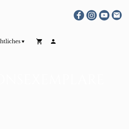
htliches
onsexemplare