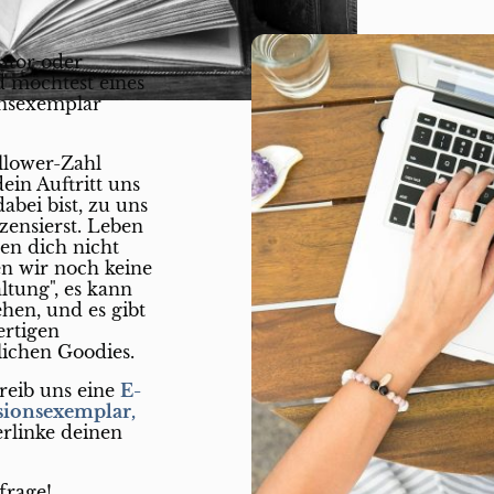
ator oder
 möchtest eines
onsexemplar
llower-Zahl
dein Auftritt uns
dabei bist, zu uns
zensierst. Leben
en dich nicht
en wir noch keine
ltung", es kann
hen, und es gibt
ertigen
ichen Goodies.
reib uns eine
E-
sionsexemplar,
erlinke deinen
frage!